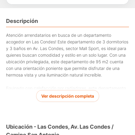
Descripción
Atención arrendatarios en busca de un departamento
acogedor en Las Condes! Este departamento de 3 dormitorios
y 3 baños en Av. Las Condes, sector Mall Sport, es ideal para
quienes buscan comodidad y estilo en un solo lugar. Con una
ubicación privilegiada, este departamento de 95 m2 cuenta
con una orientación poniente que permite disfrutar de una
hermosa vista y una iluminación natural increíble.
Equipado con calefacción por radiadores, este departamento
está listo para ser tu nuevo hogar y brindarte todo el confort
Ver descripción completa
que necesitas. Además, su diseño está pensado para
adaptarse a tu estilo de vida, ofreciendo un ambiente
acogedor y funcional. Disponible!! Estacionamiento y bodega.
GC. $300.000 aprox
Ubicación - Las Condes, Av. Las Condes /
Camino San Antonio
No dejes pasar la oportunidad de vivir en uno de los barrios