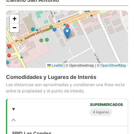
más exclusivos de Santiago. Contáctame para agendar una
visita y conocer este increíble departamento en persona!
+
Precio de arriendo: $1.500.000.
−
Leaflet
|
© Openstreetmap | ©
OpenStreetMap
Comodidades y Lugares de Interés
Las distancias son aproximadas y consideran una línea recta
entre la propiedad y el punto de interés.
SUPERMERCADOS
4 lugares
SPID Las Condes